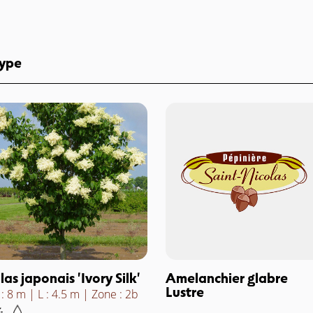
type
ilas japonais 'Ivory Silk'
Amelanchier glabre
Lustre
 : 8 m
L : 4.5 m
Zone : 2b