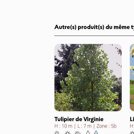
Autre(s) produit(s) du même 
Tulipier de Virginie
L
H : 10 m
L : 7 m
Zone : 5b
H