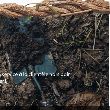
ervice à la clientèle hors pair.
r !