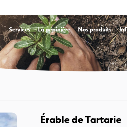
Services
La pépinière
Nos produits
Inf
Érable de Tartarie