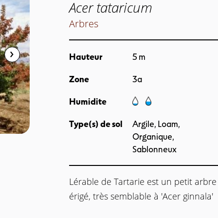
Acer tataricum
Arbres
Hauteur
5 m
Zone
3a
Humidite
Type(s) de sol
Argile, Loam,
Organique,
Sablonneux
Lérable de Tartarie est un petit arb
érigé, très semblable à 'Acer ginnala'