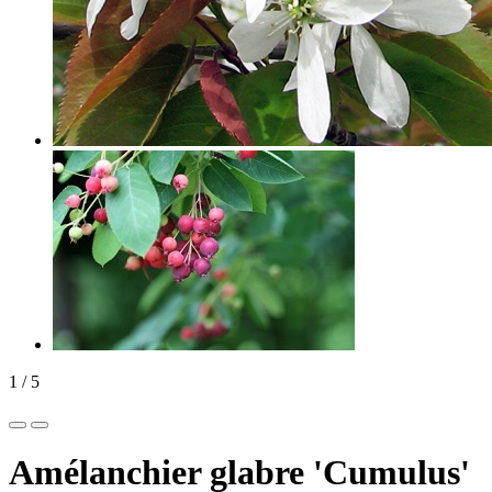
1
/
5
Amélanchier glabre 'Cumulus'