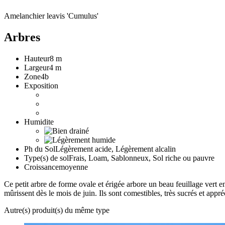
Amelanchier leavis 'Cumulus'
Arbres
Hauteur
8 m
Largeur
4 m
Zone
4b
Exposition
Humidite
Ph du Sol
Légèrement acide, Légèrement alcalin
Type(s) de sol
Frais, Loam, Sablonneux, Sol riche ou pauvre
Croissance
moyenne
Ce petit arbre de forme ovale et érigée arbore un beau feuillage vert e
mûrissent dès le mois de juin. Ils sont comestibles, très sucrés et appré
Autre(s) produit(s) du même type