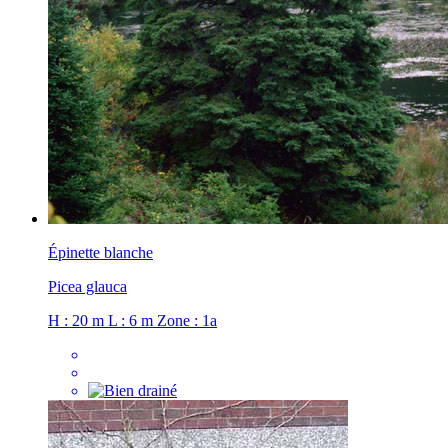
Épinette blanche
Picea glauca
H : 20 m
L : 6 m
Zone : 1a