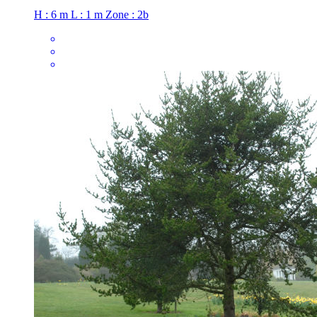
H : 6 m
L : 1 m
Zone : 2b