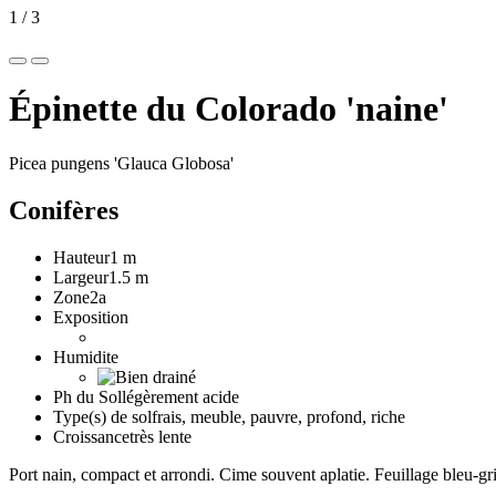
1
/
3
Épinette du Colorado 'naine'
Picea pungens 'Glauca Globosa'
Conifères
Hauteur
1 m
Largeur
1.5 m
Zone
2a
Exposition
Humidite
Ph du Sol
légèrement acide
Type(s) de sol
frais, meuble, pauvre, profond, riche
Croissance
très lente
Port nain, compact et arrondi. Cime souvent aplatie. Feuillage bleu-gri