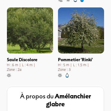
Saule Discolore
Pommetier 'Rinki'
H : 6 m
L : 4 m
H : 5 m
L : 1.5 m
Zone : 2a
Zone : 3
À propos du
Amélanchier
glabre