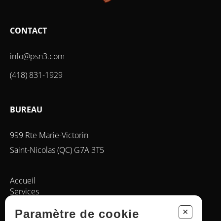
CONTACT
info@psn3.com
(418) 831-1929
BUREAU
999 Rte Marie-Victorin
Saint-Nicolas (QC) G7A 3T5
Accueil
Services
La pépinière
+
Paramètre de cookie
Nos produits