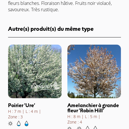
fleurs blanches. Floraison hâtive. Fruits noir violacé,
savoureux. Très rustique.
Autre(s) produit(s) du même type
Poirier 'Ure'
Amelanchier à grande
fleur 'Robin Hill'
H : 7 m
L : 4 m
H : 8 m
L : 5 m
Zone : 3
Zone : 4