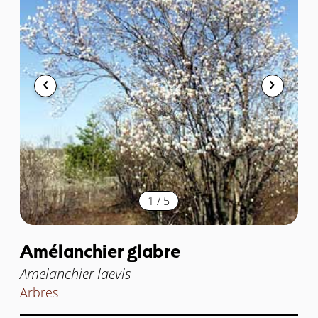
1
/
5
Amélanchier glabre
Amelanchier laevis
Arbres