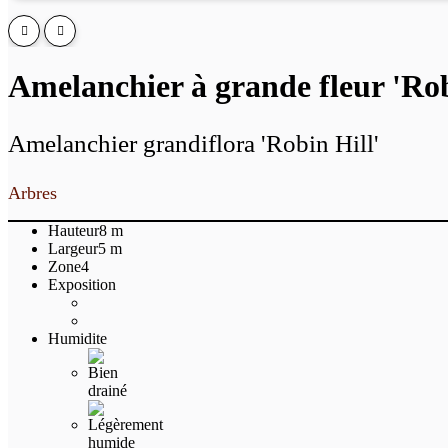
Amelanchier à grande fleur 'Rob
Amelanchier grandiflora 'Robin Hill'
Arbres
Hauteur
8 m
Largeur
5 m
Zone
4
Exposition
Humidite