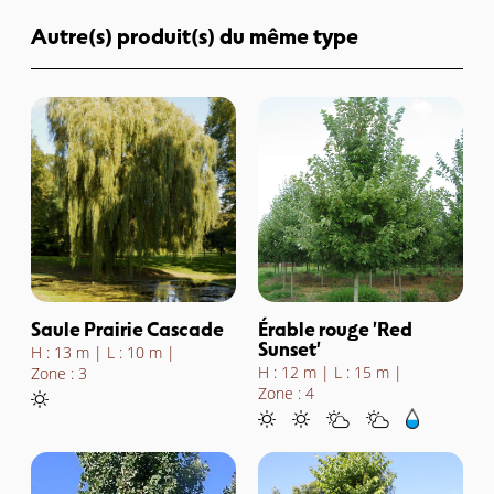
Autre(s) produit(s) du même type
Saule Prairie Cascade
Érable rouge 'Red
Sunset'
H : 13 m
L : 10 m
H : 12 m
L : 15 m
Zone : 3
Zone : 4