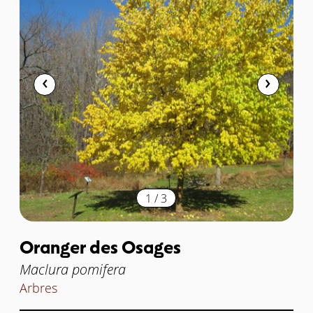
1
/
3
Oranger des Osages
Maclura pomifera
Arbres