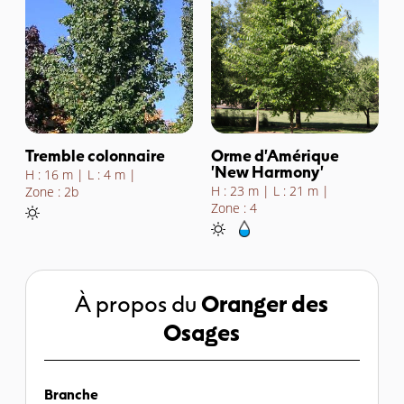
Tremble colonnaire
Orme d'Amérique
'New Harmony'
H : 16 m
L : 4 m
H : 23 m
L : 21 m
Zone : 2b
Zone : 4
À propos du
Oranger des
Osages
Branche