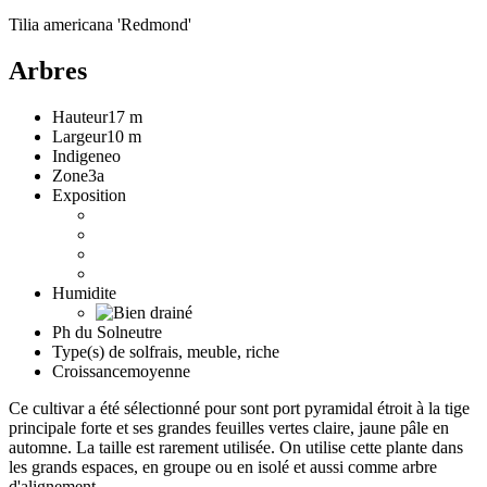
Tilia americana 'Redmond'
Arbres
Hauteur
17 m
Largeur
10 m
Indigene
o
Zone
3a
Exposition
Humidite
Ph du Sol
neutre
Type(s) de sol
frais, meuble, riche
Croissance
moyenne
Ce cultivar a été sélectionné pour sont port pyramidal étroit à la tige
principale forte et ses grandes feuilles vertes claire, jaune pâle en
automne. La taille est rarement utilisée. On utilise cette plante dans
les grands espaces, en groupe ou en isolé et aussi comme arbre
d'alignement.