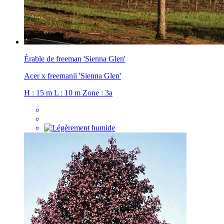
Érable de freeman 'Sienna Glen'
Acer x freemanii 'Sienna Glen'
H : 15 m
L : 10 m
Zone : 3a