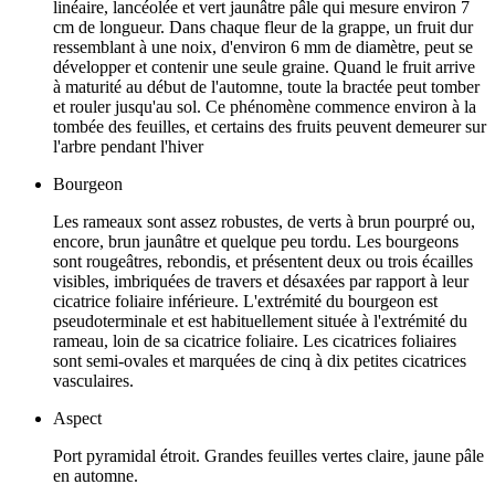
linéaire, lancéolée et vert jaunâtre pâle qui mesure environ 7
cm de longueur. Dans chaque fleur de la grappe, un fruit dur
ressemblant à une noix, d'environ 6 mm de diamètre, peut se
développer et contenir une seule graine. Quand le fruit arrive
à maturité au début de l'automne, toute la bractée peut tomber
et rouler jusqu'au sol. Ce phénomène commence environ à la
tombée des feuilles, et certains des fruits peuvent demeurer sur
l'arbre pendant l'hiver
Bourgeon
Les rameaux sont assez robustes, de verts à brun pourpré ou,
encore, brun jaunâtre et quelque peu tordu. Les bourgeons
sont rougeâtres, rebondis, et présentent deux ou trois écailles
visibles, imbriquées de travers et désaxées par rapport à leur
cicatrice foliaire inférieure. L'extrémité du bourgeon est
pseudoterminale et est habituellement située à l'extrémité du
rameau, loin de sa cicatrice foliaire. Les cicatrices foliaires
sont semi-ovales et marquées de cinq à dix petites cicatrices
vasculaires.
Aspect
Port pyramidal étroit. Grandes feuilles vertes claire, jaune pâle
en automne.