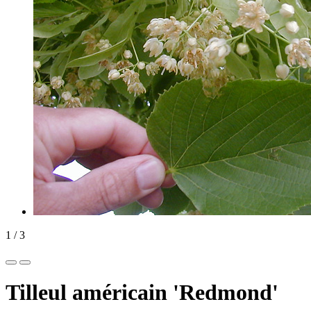
1
/
3
Tilleul américain 'Redmond'