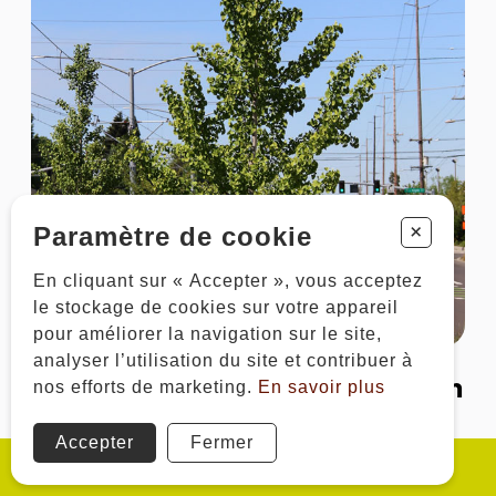
+
Paramètre de cookie
En cliquant sur « Accepter », vous acceptez
le stockage de cookies sur votre appareil
pour améliorer la navigation sur le site,
analyser l’utilisation du site et contribuer à
Arbre au quarante écus 'Princeton
nos efforts de marketing.
En savoir plus
Sentry'
Accepter
Fermer
Ginkgo biloba 'Princeton Sentry'
Bienvenue : Sur rendez-vous seulement
Arbres