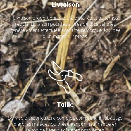
Livraison
Livraison proportionnelle à la distance et au temps
requis. Livraison pour les arbres de gros calibres
généralement effectuée avec une remorque équipée
d'un mat de 12 pieds.
Taille
Service d'arboriculture complet, comprenant l'abattage
d'arbres malades ou présentant un haut risque en
raison de l'âge ou d'autres problèmes.