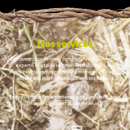
Nos services
Découvrez nos services complets, de la plantation
experte à la taille soignée. Transformons vos
espaces verts avec professionnalisme et efficacité,
offrant des solutions adaptées à vos besoins
uniques.
Faites de nous votre partenaire de confiance, pour
un aménagement paysager réussi !